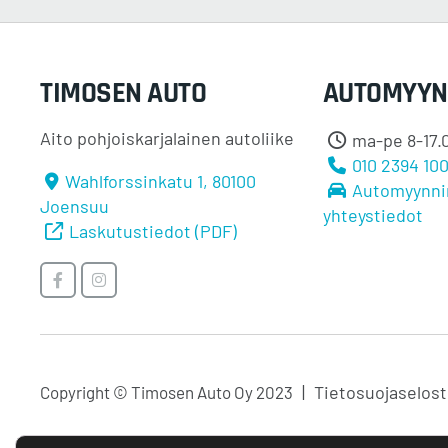
TIMOSEN AUTO
AUTOMYYN
Aito pohjoiskarjalainen autoliike
ma-pe 8-17.0
010 2394 10
Wahlforssinkatu 1, 80100
Automyynni
Joensuu
yhteystiedot
Laskutustiedot (PDF)
Timosen
Timosen
Auto
Auto
Facebookissa
Instagramissa
Tietosuojaselos
Copyright © Timosen Auto Oy 2023