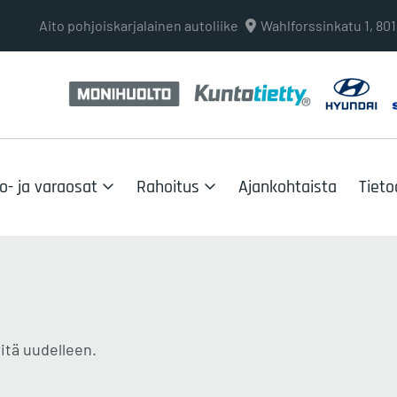
Aito pohjoiskarjalainen autoliike
Wahlforssinkatu 1, 8
o- ja varaosat
Rahoitus
Ajankohtaista
Tieto
itä uudelleen.