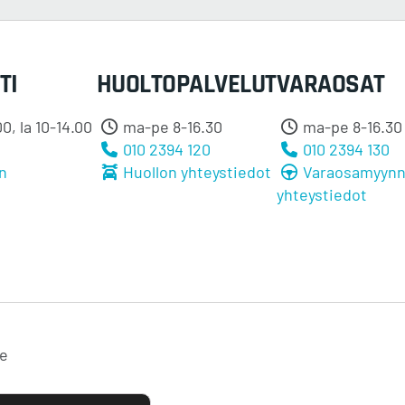
TI
HUOLTOPALVELUT
VARAOSAT
0, la 10-14.00
ma-pe 8-16.30
ma-pe 8-16.30
0
010 2394 120
010 2394 130
n
Huollon yhteystiedot
Varaosamyynn
yhteystiedot
te