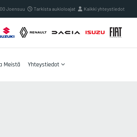
0100 Joensuu
Tarkista aukioloajat
Kaikki yhteystiedot
a Meistä
Yhteystiedot