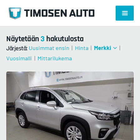
Näytetään
3
hakutulosta
Järjestä:
Uusimmat ensin
|
Hinta
|
Merkki
|
Vuosimalli
|
Mittarilukema