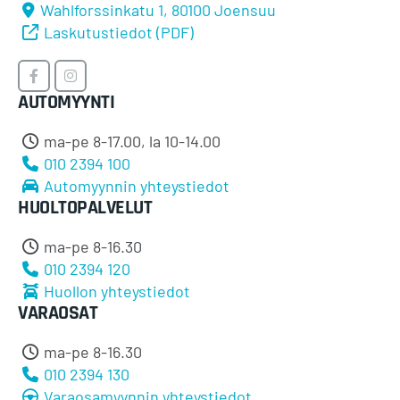
Wahlforssinkatu 1, 80100 Joensuu
Laskutustiedot (PDF)
Timosen
Timosen
AUTOMYYNTI
Auto
Auto
Facebookissa
Instagramissa
ma-pe 8-17.00, la 10-14.00
010 2394 100
Automyynnin yhteystiedot
HUOLTOPALVELUT
ma-pe 8-16.30
010 2394 120
Huollon yhteystiedot
VARAOSAT
ma-pe 8-16.30
010 2394 130
Varaosamyynnin yhteystiedot