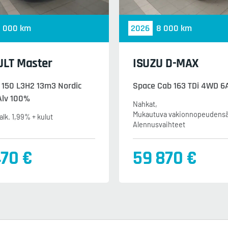
1 000 km
2026
8 000 km
LT Master
ISUZU D-MAX
i 150 L3H2 13m3 Nordic
Space Cab 163 TDi 4WD 6
Alv 100%
Nahkat
Mukautuva vakionnopeudens
alk. 1,99% + kulut
Alennusvaihteet
470 €
59 870 €