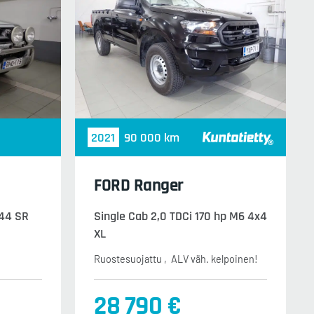
2021
90 000 km
FORD Ranger
144 SR
Single Cab 2,0 TDCi 170 hp M6 4x4
XL
Ruostesuojattu
ALV väh. kelpoinen!
28 790 €