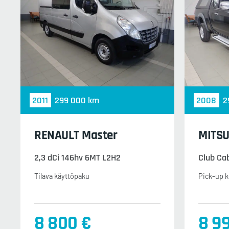
2011
299 000 km
2008
2
RENAULT Master
MITSU
2,3 dCi 146hv 6MT L2H2
Club Ca
Tilava käyttöpaku
Pick-up k
8 800 €
8 9