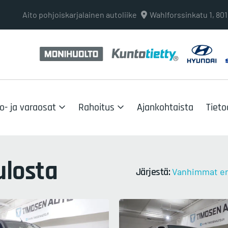
Aito pohjoiskarjalainen autoliike
Wahlforssinkatu 1, 8
o- ja varaosat
Rahoitus
Ajankohtaista
Tieto
losta
Järjestä:
Vanhimmat e