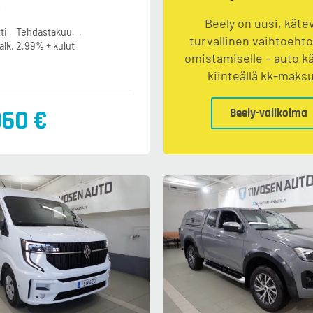
e
Beely on uusi, kätev
ti
Tehdastakuu
turvallinen vaihtoeht
alk. 2,99% + kulut
omistamiselle – auto k
kiinteällä kk-maksu
960 €
Beely-valikoima