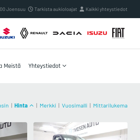
0100 Joensuu
Tarkista aukioloajat
Kaikki yhteystiedot
a Meistä
Yhteystiedot
nsin
|
Hinta
|
Merkki
|
Vuosimalli
|
Mittarilukema