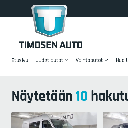
Etusivu
Uudet autot
Vaihtoautot
Huolt
Näytetään
10
hakutu