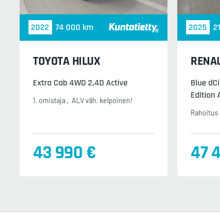
2022
74 000 km
2025
2
TOYOTA HILUX
RENAU
Extra Cab 4WD 2,4D Active
Blue dC
Edition 
1. omistaja
ALV väh. kelpoinen!
Rahoitus 
43 990 €
47 