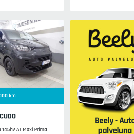
 000 km
SCUDO
Beely - Aut
palveluna
3 145hv AT Maxi Prima