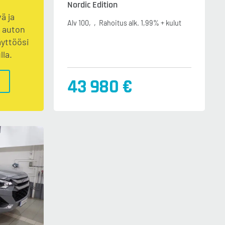
Nordic Edition
ä ja
Alv 100
Rahoitus alk. 1,99% + kulut
o auton
äyttöösi
lla.
43 980 €