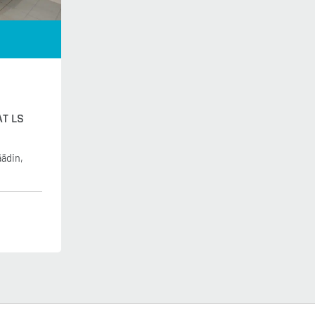
AT LS
äädin