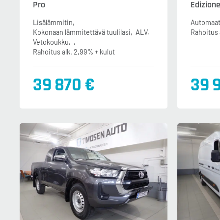
Pro
Edizion
Lisälämmitin
Automaat
Kokonaan lämmitettävä tuulilasi
ALV
Rahoitus 
Vetokoukku
Rahoitus alk. 2,99% + kulut
39 870 €
39 