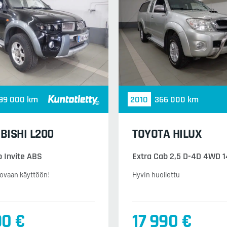
99 000 km
2010
366 000 km
BISHI L200
TOYOTA HILUX
b Invite ABS
Extra Cab 2,5 D-4D 4WD 
ovaan käyttöön!
Hyvin huollettu
90 €
17 990 €