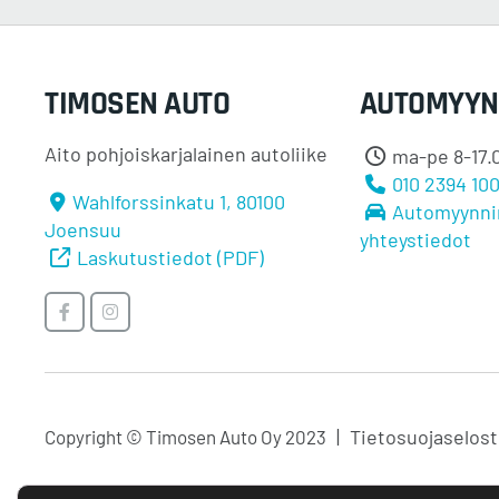
TIMOSEN AUTO
AUTOMYYN
Aito pohjoiskarjalainen autoliike
ma-pe 8-17.0
010 2394 10
Wahlforssinkatu 1, 80100
Automyynni
Joensuu
yhteystiedot
Laskutustiedot (PDF)
Timosen
Timosen
Auto
Auto
Facebookissa
Instagramissa
Tietosuojaselos
Copyright © Timosen Auto Oy 2023