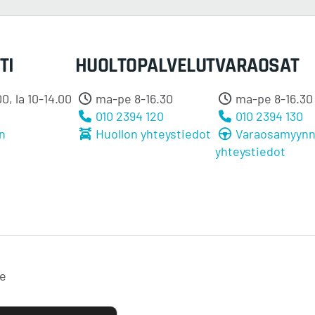
TI
HUOLTOPALVELUT
VARAOSAT
0, la 10-14.00
ma-pe 8-16.30
ma-pe 8-16.30
0
010 2394 120
010 2394 130
n
Huollon yhteystiedot
Varaosamyynn
yhteystiedot
te