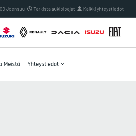
0100 Joensuu
Tarkista aukioloajat
Kaikki yhteystiedot
a Meistä
Yhteystiedot