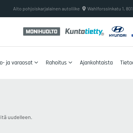
Aito pohjoiskarjalainen autoliike
Wahlforssinkatu 1, 8
o- ja varaosat
Rahoitus
Ajankohtaista
Tieto
itä uudelleen.