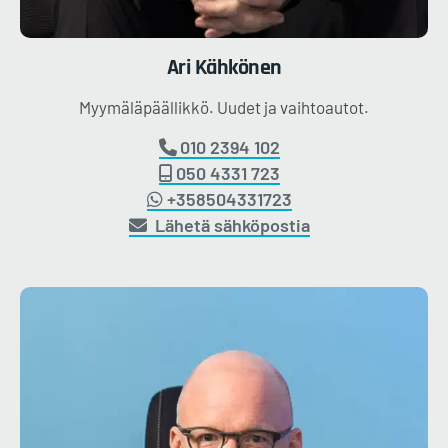
Ari
Kähkönen
Myymäläpäällikkö. Uudet ja vaihtoautot.
010 2394 102
050 4331 723
+358504331723
Lähetä sähköpostia