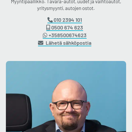
Myyntipäällikkö. Tavara-autot, uudet ja vaihtoautot,
yritysmyynti, autojen ostot.
010 2394 101
0500 674 623
+358500674623
Lähetä sähköpostia