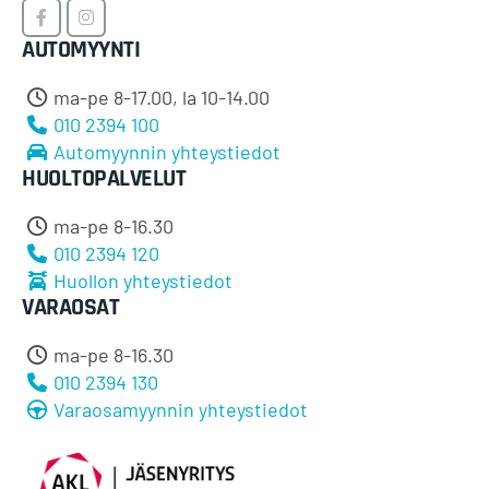
Timosen
Timosen
AUTOMYYNTI
Auto
Auto
Facebookissa
Instagramissa
ma-pe 8-17.00, la 10-14.00
010 2394 100
Automyynnin yhteystiedot
HUOLTOPALVELUT
ma-pe 8-16.30
010 2394 120
Huollon yhteystiedot
VARAOSAT
ma-pe 8-16.30
010 2394 130
Varaosamyynnin yhteystiedot