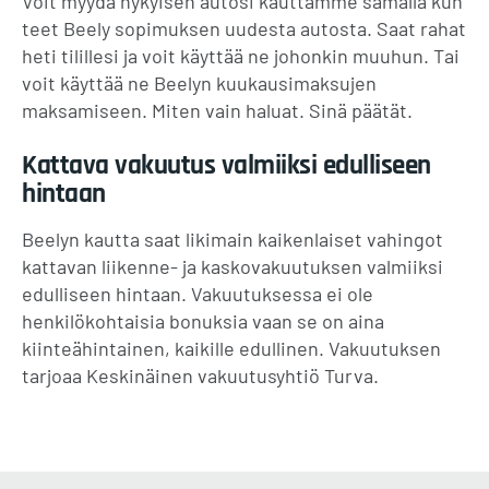
Voit myydä nykyisen autosi kauttamme samalla kun
teet Beely sopimuksen uudesta autosta. Saat rahat
heti tilillesi ja voit käyttää ne johonkin muuhun. Tai
voit käyttää ne Beelyn kuukausimaksujen
maksamiseen. Miten vain haluat. Sinä päätät.
Kattava vakuutus valmiiksi edulliseen
hintaan
Beelyn kautta saat likimain kaikenlaiset vahingot
kattavan liikenne- ja kaskovakuutuksen valmiiksi
edulliseen hintaan. Vakuutuksessa ei ole
henkilökohtaisia bonuksia vaan se on aina
kiinteähintainen, kaikille edullinen. Vakuutuksen
tarjoaa Keskinäinen vakuutusyhtiö Turva.