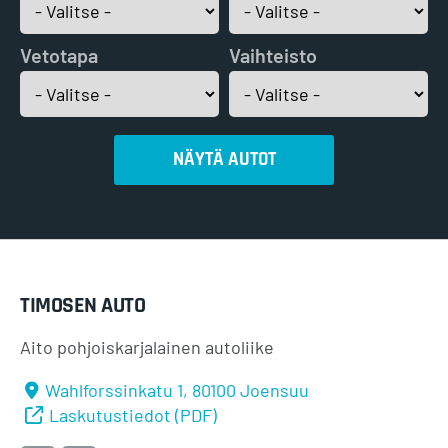
Vetotapa
Vaihteisto
NÄYTÄ AUTOT
TIMOSEN AUTO
Aito pohjoiskarjalainen autoliike
Wahlforssinkatu 1, 80100 Joensuu
Laskutustiedot (PDF)