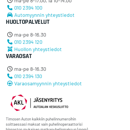
ma-pe 8-17.00, la 10-14.00
010 2394 100
Automyynnin yhteystiedot
HUOLTOPALVELUT
ma-pe 8-16.30
010 2394 120
Huollon yhteystiedot
VARAOSAT
ma-pe 8-16.30
010 2394 130
Varaosamyynnin yhteystiedot
Timosen Auton kaikkiin puhelinnumeroihin
soittaessasi maksat vain puhelinoperaattorisi
hinnaston mukaisen matkapuhelinmaksun (mpm)