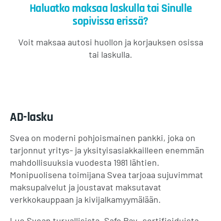
Haluatko maksaa laskulla tai Sinulle
sopivissa erissä?
Voit maksaa autosi huollon ja korjauksen osissa
tai laskulla.
AD-lasku
Svea on moderni pohjoismainen pankki, joka on
tarjonnut yritys- ja yksityisasiakkailleen enemmän
mahdollisuuksia vuodesta 1981 lähtien.
Monipuolisena toimijana Svea tarjoaa sujuvimmat
maksupalvelut ja joustavat maksutavat
verkkokauppaan ja kivijalkamyymälään.
Lue Svean turvallisista, Safe Pay -sertifioiduista