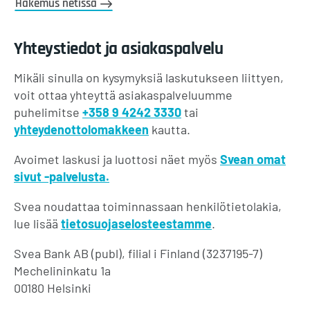
Hakemus netissä
Yhteystiedot ja asiakaspalvelu
Mikäli sinulla on kysymyksiä laskutukseen liittyen,
voit ottaa yhteyttä asiakaspalveluumme
puhelimitse
+358 9 4242 3330
tai
yhteydenottolomakkeen
kautta.
Avoimet laskusi ja luottosi näet myös
Svean omat
sivut -palvelusta.
Svea noudattaa toiminnassaan henkilötietolakia,
lue lisää
tietosuojaselosteestamme
.
Svea Bank AB (publ), filial i Finland (3237195-7)
Mechelininkatu 1a
00180 Helsinki