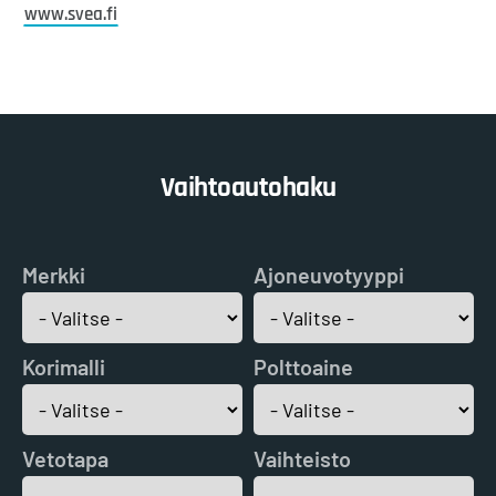
www.svea.fi
Vaihtoautohaku
Merkki
Ajoneuvotyyppi
Korimalli
Polttoaine
Vetotapa
Vaihteisto