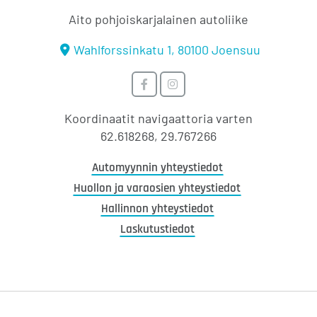
Aito pohjoiskarjalainen autoliike
Wahlforssinkatu 1, 80100 Joensuu
Timosen
Timosen
Auto
Auto
Koordinaatit navigaattoria varten
Facebookissa
Instagramissa
62.618268, 29.767266
Automyynnin yhteystiedot
Huollon ja varaosien yhteystiedot
Hallinnon yhteystiedot
Laskutustiedot