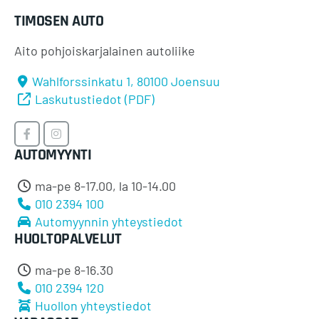
TIMOSEN AUTO
Aito pohjoiskarjalainen autoliike
Wahlforssinkatu 1, 80100 Joensuu
Laskutustiedot (PDF)
Timosen
Timosen
AUTOMYYNTI
Auto
Auto
Facebookissa
Instagramissa
ma-pe 8-17.00, la 10-14.00
010 2394 100
Automyynnin yhteystiedot
HUOLTOPALVELUT
ma-pe 8-16.30
010 2394 120
Huollon yhteystiedot