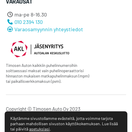
VARAOSAT
ma-pe 8-16.30
010 2394 130
Varaosamyynnin yhteystiedot
Timosen Auton kaikkiin puhelinnumeroihin
soittaessasi maksat vain puhelinoperaattorisi
hinnaston mukaisen matkapuhelinmaksun (mpm)
tai paikallisverkkomaksun (pvm).
Copyright © Timosen Auto Oy 2023
Käytämme sivustollamme evästeitä, jotta voimme tarjota
Tietosuojaseloste
parhaan mahdollisen sivuston käyttökokemuksen. Lue lisää
tai päivitä
asetuksiasi
.