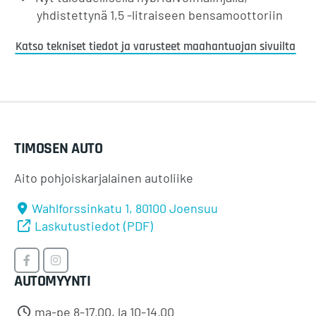
yhdistettynä 1,5 -litraiseen bensamoottoriin
Katso tekniset tiedot ja varusteet maahantuojan sivuilta
TIMOSEN AUTO
Aito pohjoiskarjalainen autoliike
Wahlforssinkatu 1, 80100 Joensuu
Laskutustiedot (PDF)
Timosen
Timosen
AUTOMYYNTI
Auto
Auto
Facebookissa
Instagramissa
ma-pe 8-17.00, la 10-14.00