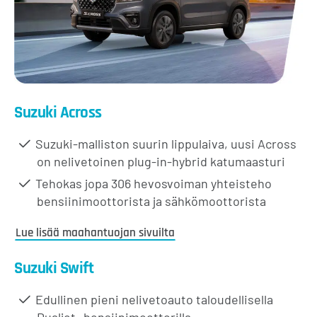
Suzuki Across
Suzuki-malliston suurin lippulaiva, uusi Across
on nelivetoinen plug-in-hybrid katumaasturi
Tehokas jopa 306 hevosvoiman yhteisteho
bensiinimoottorista ja sähkömoottorista
Lue lisää maahantuojan sivuilta
Suzuki Swift
Edullinen pieni nelivetoauto taloudellisella
Dualjet -bensiinimoottorilla