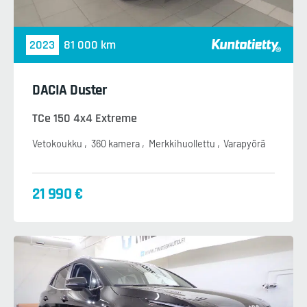
2023
81 000 km
DACIA Duster
TCe 150 4x4 Extreme
Vetokoukku
360 kamera
Merkkihuollettu
Varapyörä
21 990 €