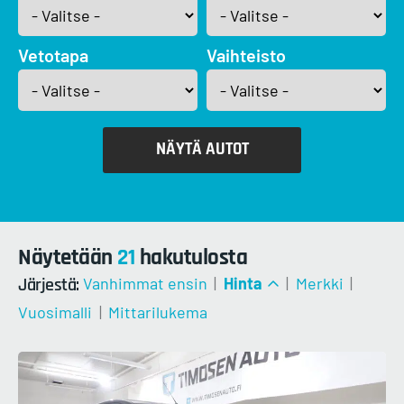
Vetotapa
Vaihteisto
NÄYTÄ AUTOT
Näytetään
21
hakutulosta
Järjestä:
Vanhimmat ensin
|
Hinta
|
Merkki
|
Vuosimalli
|
Mittarilukema