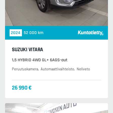
2024
52 000 km
SUZUKI VITARA
1,5 HYBRID 4WD GL+ 6AGS-aut
Peruutuskamera
Automaattivaihteisto
Neliveto
26 990 €