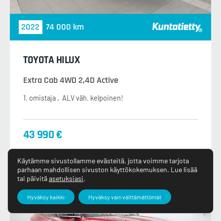
2022
74 000 km
TOYOTA HILUX
Extra Cab 4WD 2,4D Active
1. omistaja
ALV väh. kelpoinen!
43 990 €
Käytämme sivustollamme evästeitä, jotta voimme tarjota
parhaan mahdollisen sivuston käyttökokemuksen. Lue lisää
tai päivitä
asetuksiasi
.
Hyväksy kaikki
Hyväksy vain välttämättömät