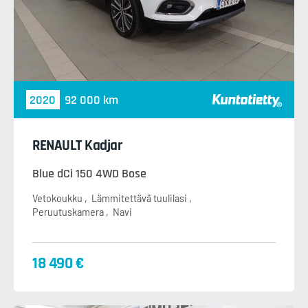
2020
92 000 km
RENAULT Kadjar
Blue dCi 150 4WD Bose
Vetokoukku
Lämmitettävä tuulilasi
Peruutuskamera
Navi
18 490 €