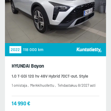
2022
118 000 km
HYUNDAI Bayon
1.0 T-GDi 120 hv 48V Hybrid 7DCT-aut. Style
1 omistaja
Merkkihuollettu
Tehdastakuu 8/2027 asti
14 990 €