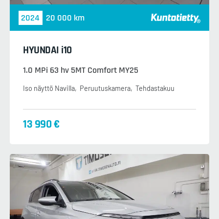
2024
20 000 km
HYUNDAI i10
1.0 MPi 63 hv 5MT Comfort MY25
Iso näyttö Navilla
Peruutuskamera
Tehdastakuu
13 990 €