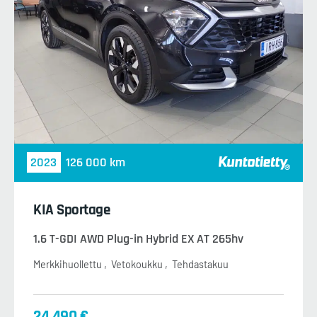
2023
126 000 km
KIA Sportage
1.6 T-GDI AWD Plug-in Hybrid EX AT 265hv
Merkkihuollettu
Vetokoukku
Tehdastakuu
24 490 €