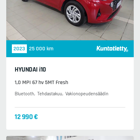
2023
25 000 km
HYUNDAI i10
1,0 MPI 67 hv 5MT Fresh
Bluetooth
Tehdastakuu
Vakionopeudensäädin
12 990 €