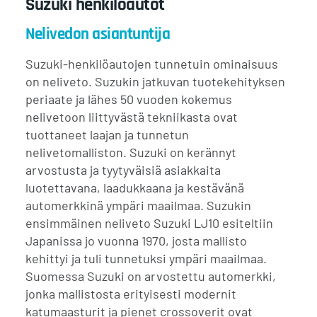
Suzuki henkilöautot
Nelivedon asiantuntija
Suzuki-henkilöautojen tunnetuin ominaisuus
on neliveto. Suzukin jatkuvan tuotekehityksen
periaate ja lähes 50 vuoden kokemus
nelivetoon liittyvästä tekniikasta ovat
tuottaneet laajan ja tunnetun
nelivetomalliston. Suzuki on kerännyt
arvostusta ja tyytyväisiä asiakkaita
luotettavana, laadukkaana ja kestävänä
automerkkinä ympäri maailmaa. Suzukin
ensimmäinen neliveto Suzuki LJ10 esiteltiin
Japanissa jo vuonna 1970, josta mallisto
kehittyi ja tuli tunnetuksi ympäri maailmaa.
Suomessa Suzuki on arvostettu automerkki,
jonka mallistosta erityisesti modernit
katumaasturit ja pienet crossoverit ovat