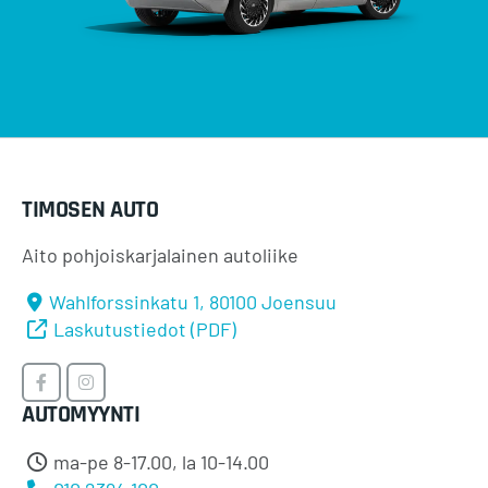
TIMOSEN AUTO
Aito pohjoiskarjalainen autoliike
Wahlforssinkatu 1, 80100 Joensuu
Laskutustiedot (PDF)
Timosen
Timosen
AUTOMYYNTI
Auto
Auto
Facebookissa
Instagramissa
ma-pe 8-17.00, la 10-14.00