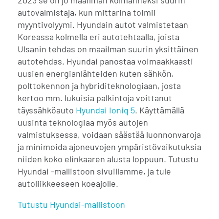
autovalmistaja, kun mittarina toimii
myyntivolyymi. Hyundain autot valmistetaan
Koreassa kolmella eri autotehtaalla, joista
Ulsanin tehdas on maailman suurin yksittäinen
autotehdas. Hyundai panostaa voimaakkaasti
uusien energianlähteiden kuten sähkön,
polttokennon ja hybriditeknologiaan, josta
kertoo mm. lukuisia palkintoja voittanut
täyssähköauto
Hyundai Ioniq 5
. Käyttämällä
uusinta teknologiaa myös autojen
valmistuksessa, voidaan säästää luonnonvaroja
ja minimoida ajoneuvojen ympäristövaikutuksia
niiden koko elinkaaren alusta loppuun. Tutustu
Hyundai -mallistoon sivuillamme, ja tule
autoliikkeeseen koeajolle.
Tutustu Hyundai-mallistoon