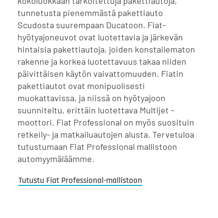
kokoluokkaan tarkoitettuja pakettiautoja,
tunnetusta pienemmästä pakettiauto
Scudosta suurempaan Ducatoon. Fiat-
hyötyajoneuvot ovat luotettavia ja järkevän
hintaisia pakettiautoja, joiden konstailematon
rakenne ja korkea luotettavuus takaa niiden
päivittäisen käytön vaivattomuuden. Fiatin
pakettiautot ovat monipuolisesti
muokattavissa, ja niissä on hyötyajoon
suunniteltu, erittäin luotettava Multijet -
moottori. Fiat Professional on myös suosituin
retkeily- ja matkailuautojen alusta. Tervetuloa
tutustumaan Fiat Professional mallistoon
automyymäläämme.
Tutustu Fiat Professional-mallistoon