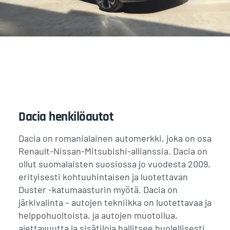
Dacia henkilöautot
Dacia on romanialainen automerkki, joka on osa
Renault-Nissan-Mitsubishi-allianssia. Dacia on
ollut suomalaisten suosiossa jo vuodesta 2009,
erityisesti kohtuuhintaisen ja luotettavan
Duster -katumaasturin myötä. Dacia on
järkivalinta – autojen tekniikka on luotettavaa ja
helppohuoltoista, ja autojen muotoilua,
ajettavuutta ja sisätiloja hallitsee huolellisesti