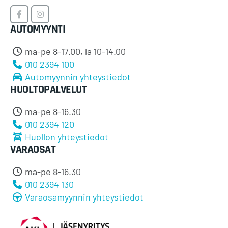
Timosen
Timosen
AUTOMYYNTI
Auto
Auto
Facebookissa
Instagramissa
ma-pe 8-17.00, la 10-14.00
010 2394 100
Automyynnin yhteystiedot
HUOLTOPALVELUT
ma-pe 8-16.30
010 2394 120
Huollon yhteystiedot
VARAOSAT
ma-pe 8-16.30
010 2394 130
Varaosamyynnin yhteystiedot