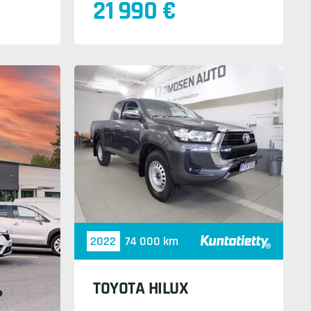
21 990 €
2022
74 000 km
TOYOTA HILUX
?