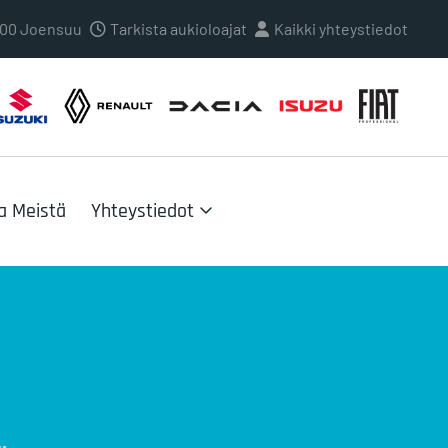
0100 Joensuu
Tarkista aukioloajat
Kaikki yhteystiedot
a Meistä
Yhteystiedot