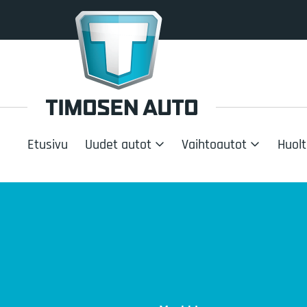
Etusivu
Uudet autot
Vaihtoautot
Huolt