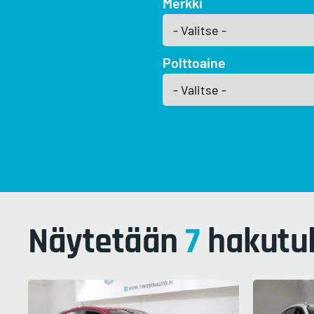
Merkki
Polttoaine
Näytetään
7
hakutul