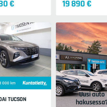
80 €
19 890 €
3 000 km
Uusi auto
DAI TUCSON
hakusessa