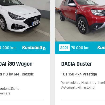
4 000 km
2021
70 000 km
AI i30 Wagon
DACIA Duster
a 110 hv 6MT Classic
TCe 150 4x4 Prestige
Vetokoukku
Massattu
1 omi
Automaatti-ilmastointi
eudensäädin
kamera