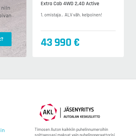
Extra Cab 4WD 2,4D Active
 niin
pivan
1. omistaja
ALV väh. kelpoinen!
43 990 €
t?
Timosen Auton kaikkiin puhelinnumeroihin
in
soittaessasi maksat vain puhelinoperaattorisi