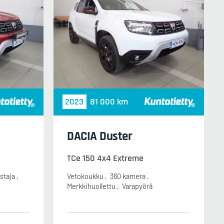
2023
81 000 km
DACIA Duster
TCe 150 4x4 Extreme
staja
Vetokoukku
360 kamera
Merkkihuollettu
Varapyörä