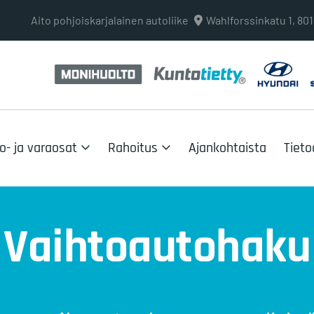
Aito pohjoiskarjalainen autoliike
Wahlforssinkatu 1, 8
o- ja varaosat
Rahoitus
Ajankohtaista
Tieto
Vaihtoautohaku