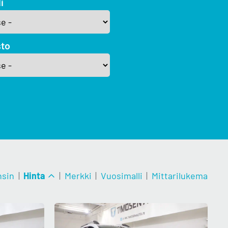
i
sto
nsin
|
Hinta
|
Merkki
|
Vuosimalli
|
Mittarilukema