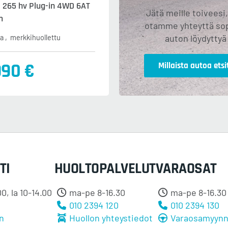
i 265 hv Plug-in 4WD 6AT
Jätä meille toiveesi,
m
otamme yhteyttä so
auton löydyttyä
ja
merkkihuollettu
990 €
Millaista autoa etsi
TI
HUOLTOPALVELUT
VARAOSAT
0, la 10-14.00
ma-pe 8-16.30
ma-pe 8-16.30
0
010 2394 120
010 2394 130
n
Huollon yhteystiedot
Varaosamyynn