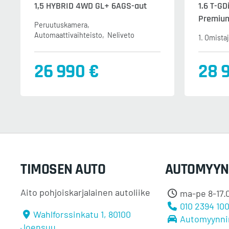
1,5 HYBRID 4WD GL+ 6AGS-aut
1.6 T-GD
Premiu
Peruutuskamera
Automaattivaihteisto
Neliveto
1. Omista
26 990 €
28 
TIMOSEN AUTO
AUTOMYYN
Aito pohjoiskarjalainen autoliike
ma-pe 8-17.0
010 2394 10
Wahlforssinkatu 1, 80100
Automyynni
Joensuu