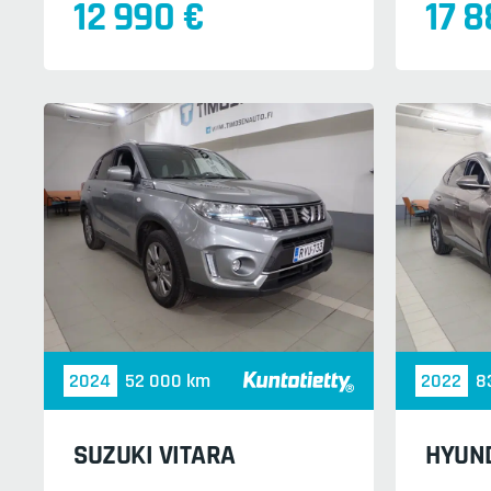
12 990 €
17 8
2024
52 000 km
2022
8
SUZUKI VITARA
HYUN