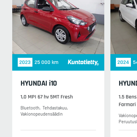
2023
25 000 km
2024
5
HYUNDAI i10
HYUND
1,0 MPI 67 hv 5MT Fresh
1.5 Bens
Farmari
Bluetooth
Tehdastakuu
Vakionopeudensäädin
Vakionop
Peruutus