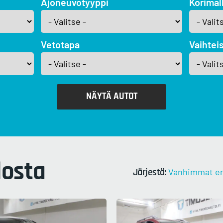
Ajoneuvotyyppi
Korimall
Vetotapa
Vaihtei
NÄYTÄ AUTOT
osta
Järjestä:
Vanhimmat e