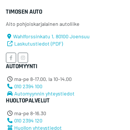
TIMOSEN AUTO
Aito pohjoiskarjalainen autoliike
Wahlforssinkatu 1, 80100 Joensuu
Laskutustiedot (PDF)
Timosen
Timosen
AUTOMYYNTI
Auto
Auto
Facebookissa
Instagramissa
ma-pe 8-17.00, la 10-14.00
010 2394 100
Automyynnin yhteystiedot
HUOLTOPALVELUT
ma-pe 8-16.30
010 2394 120
Huollon yhteystiedot