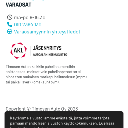
VARAOSAT
ma-pe 8-16.30
010 2394 130
Varaosamyynnin yhteystiedot
Timosen Auton kaikkiin puhelinnumeroihin
soittaessasi maksat vain puhelinoperaattorisi
hinnaston mukaisen matkapuhelinmaksun (mpm)
tai paikallisverkkomaksun (pvm).
Copyright © Timosen Auto Oy 2023
Käytämme sivustollamme evästeitä, jotta voimme tarjota
Tietosuojaseloste
parhaan mahdollisen sivuston käyttökokemuksen. Lue lisää