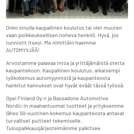
Onko sinulla kaupallinen koulutus tai olet muuten
vaan poikkeuksellisen noheva henkilö. Hyvä, jos
tunnistit itsesi. Me nimittäin haemme
AUTOMYYJÄÄ!
Arvostamme palavaa intoa ja yrittäjämäistä otetta
kaupantekoon. Kaupallinen koulutus, aikaisempi
työkokemus automyynnistä ja kaupanteosta
hankitut kannukset ovat hyvät eväät tässä työssä.
Opel Finland Oy:n ja Bassadone Automotive
Nordic:in maahantuomat tuotteet ja yrityksemme
lähes 50-vuotinen kokemus kaupanteosta antavat
turvalliset puitteet tekemiselle.
Tulospalkkausjärjestelmämme palkitsee