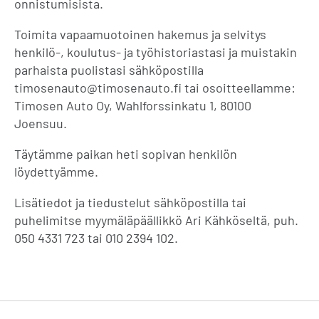
onnistumisista.
Toimita vapaamuotoinen hakemus ja selvitys
henkilö-, koulutus- ja työhistoriastasi ja muistakin
parhaista puolistasi sähköpostilla
timosenauto@timosenauto.fi tai osoitteellamme:
Timosen Auto Oy, Wahlforssinkatu 1, 80100
Joensuu.
Täytämme paikan heti sopivan henkilön
löydettyämme.
Lisätiedot ja tiedustelut sähköpostilla tai
puhelimitse myymäläpäällikkö Ari Kähköseltä, puh.
050 4331 723 tai 010 2394 102.