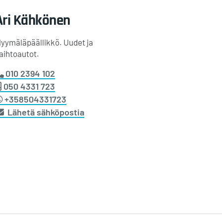
Ari
Kähkönen
yymäläpäällikkö. Uudet ja
aihtoautot.
010 2394 102
050 4331 723
+358504331723
Lähetä sähköpostia