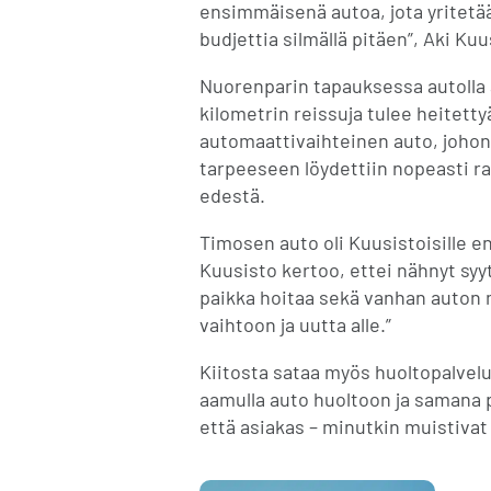
ensimmäisenä autoa, jota yritetää
budjettia silmällä pitäen”, Aki Kuu
Nuorenparin tapauksessa autolla 
kilometrin reissuja tulee heitett
automaattivaihteinen auto, johon
tarpeeseen löydettiin nopeasti rat
edestä.
Timosen auto oli Kuusistoisille e
Kuusisto kertoo, ettei nähnyt syy
paikka hoitaa sekä vanhan auton 
vaihtoon ja uutta alle.”
Kiitosta sataa myös huoltopalvelu
aamulla auto huoltoon ja samana pä
että asiakas – minutkin muistivat