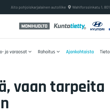
Aito pohjoiskarjalainen autoliike
Wahlforssinkatu 1, 8
o- ja varaosat
Rahoitus
Ajankohtaista
Tiet
jä, vaan tarpeita
en