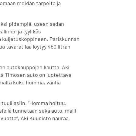
tsomaan meidän tarpeita ja
säksi pidempiä, usean sadan
llinen ja tyylikäs
a kuljetuskoppineen. Pariskunnan
a tavaratilaa löytyy 450 litran
jen autokauppojen kautta. Aki
ttä Timosen auto on luotettava
tumalta koko homma, vanha
 tuulilasiin. “Homma hoituu,
siellä tunnetaan sekä auto, malli
 vuotta”, Aki Kuusisto nauraa.