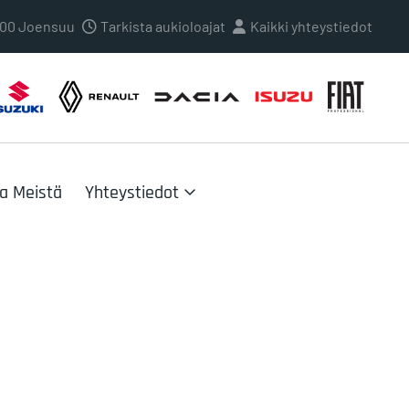
0100 Joensuu
Tarkista aukioloajat
Kaikki yhteystiedot
oa Meistä
Yhteystiedot