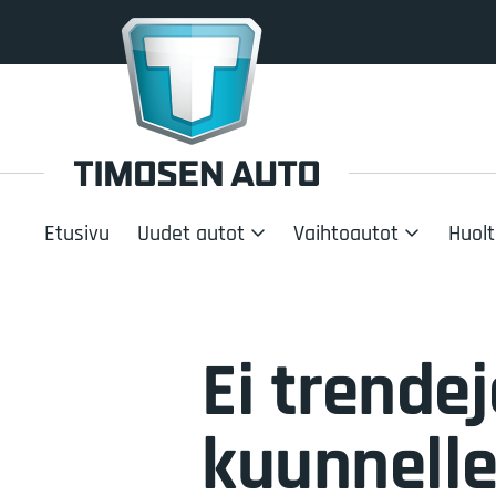
Etusivu
Uudet autot
Vaihtoautot
Huolt
Ei trende
kuunnell