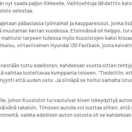
n nyt saada paljon liikkeelle. Vaihtoehtoja lähdettiin ka
sisto selostaa.
ajetaan pääasiassa työmatkat ja kauppareissut, jonka li
yä muutaman kerran vuodessa. Etsinnässä oli helppo, turva
 mahtuisi tarpeen tullessa myös Kuusistojen kaksi kissa
kaisu, virtaviivainen Hyundai i30 Fastback, josta kaivattu
nnestään tuttu edellisten, kahdeksan vuotta sitten tehty
tä vaihtaa luotettavaa kumppania toiseen. “Tiedettiin, e
myynti että uuden osto. Ja siinäpä se hoitui samalta is
lle, johon Kuusistot turvautuivat kiven iskeydyttyä auton
ivänä takaisin. Timosen autolla voi luottaa siihen, että 
 nimeltä, vaikka edellisen auton ostosta oli se kahdeksan