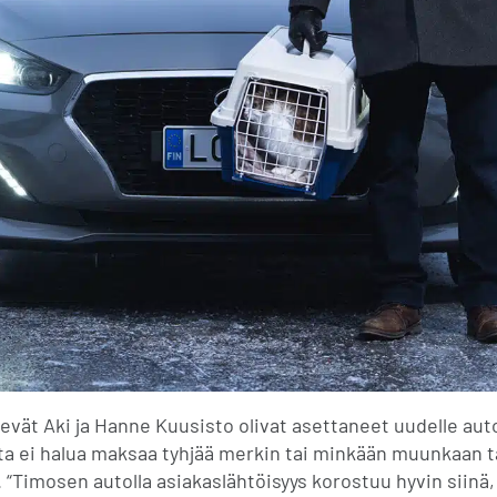
vät Aki ja Hanne Kuusisto olivat asettaneet uudelle auto
ta ei halua maksaa tyhjää merkin tai minkään muunkaan ta
“Timosen autolla asiakaslähtöisyys korostuu hyvin siinä