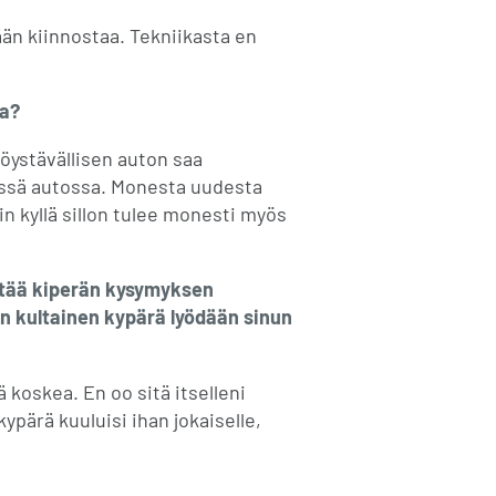
ään kiinnostaa. Tekniikasta en
da?
töystävällisen auton saa
essä autossa. Monesta uudesta
iin kyllä sillon tulee monesti myös
ittää kiperän kysymyksen
en kultainen kypärä lyödään sinun
ä koskea. En oo sitä itselleni
ypärä kuuluisi ihan jokaiselle,