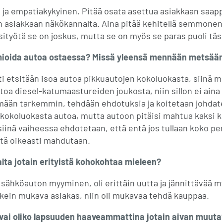
ja empatiakykyinen. Pitää osata asettua asiakkaan saappa
siakkaan näkökannalta. Aina pitää kehitellä semmonen rat
iisityötä se on joskus, mutta se on myös se paras puoli 
omioida autoa ostaessa? Missä yleensä mennään metsää
ti etsitään isoa autoa pikkuautojen kokoluokasta, siinä
toa diesel-katumaastureiden joukosta, niin sillon ei aina
lemään tarkemmin, tehdään ehdotuksia ja koitetaan johdat
kokoluokasta autoa, mutta autoon pitäisi mahtua kaksi ko
in siinä vaiheessa ehdotetaan, että entä jos tullaan koko p
sitä oikeasti mahdutaan.
alta jotain erityistä kohokohtaa mieleen?
ähköauton myyminen, oli erittäin uutta ja jännittävää
ikein mukava asiakas, niin oli mukavaa tehdä kauppaa.
 vai oliko lapsuuden haaveammattina jotain aivan muuta