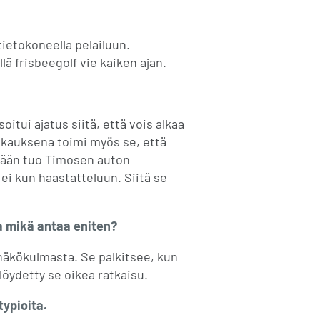
tietokoneella pelailuun.
llä frisbeegolf vie kaiken ajan.
itui ajatus siitä, että vois alkaa
ukauksena toimi myös se, että
mään tuo Timosen auton
 ei kun haastatteluun. Siitä se
a mikä antaa eniten?
 näkökulmasta. Se palkitsee, kun
löydetty se oikea ratkaisu.
typioita.