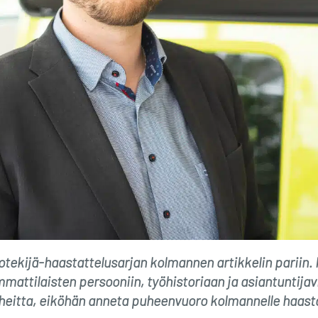
tekijä-haastattelusarjan kolmannen artikkelin pariin.
attilaisten persooniin, työhistoriaan ja asiantuntijav
eitta, eiköhän anneta puheenvuoro kolmannelle haasta