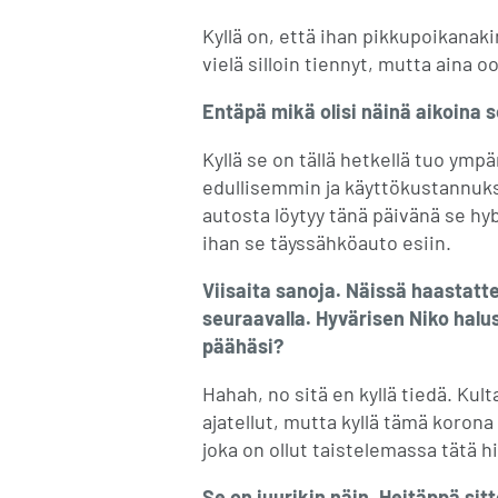
Kyllä on, että ihan pikkupoikanaki
vielä silloin tiennyt, mutta aina 
Entäpä mikä olisi näinä aikoina s
Kyllä se on tällä hetkellä tuo ymp
edullisemmin ja käyttökustannuk
autosta löytyy tänä päivänä se hyb
ihan se täyssähköauto esiin.
Viisaita sanoja. Näissä haastatt
seuraavalla. Hyvärisen Niko halu
päähäsi?
Hahah, no sitä en kyllä tiedä. Kul
ajatellut, mutta kyllä tämä korona
joka on ollut taistelemassa tätä hi
Se on juurikin näin. Heitäppä sit