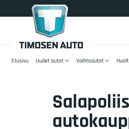
Etusivu
Uudet autot
Vaihtoautot
Huolt
Salapoliis
autokaupp