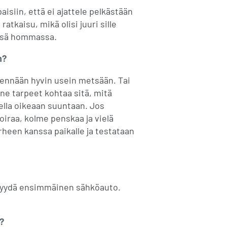
isiin, että ei ajattele pelkästään
kaisu, mikä olisi juuri sille
tässä hommassa.
n?
 mennään hyvin usein metsään. Tai
 ne tarpeet kohtaa sitä, mitä
ella oikeaan suuntaan. Jos
iraa, kolme penskaa ja vielä
erheen kanssa paikalle ja testataan
 myydä ensimmäinen sähköauto.
?