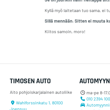
Kyllä myö laitetaan tuo sama, ei 
Sillä mennään. Sitten ei muuta k
Kiitos samoin, moro!
TIMOSEN AUTO
AUTOMYYN
Aito pohjoiskarjalainen autoliike
ma-pe 8-17.0
010 2394 10
Wahlforssinkatu 1, 80100
Automyynni
Joensuu