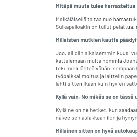
Mitäpä muuta tulee harrasteltua 
Meikäläisellä taitaa nuo harrastuks
Sulkapalloakin on tullut pelattua, m
Millaisten mutkien kautta päädyi
Joo, eli olin aikaisemmin kuusi vuo
kattelemaan muita hommia Joensuu
teki mieli lähteä vähän isompaan
työpaikkailmoitus ja laittelin pap
lähti sitten ikään kuin hyvien sa
Kyllä vain. No mikäs se on tässä
Kyllä ne on ne hetket, kun saadaa
näkee sen asiakkaan ilon ja hymyn
Millainen sitten on hyvä autokaup