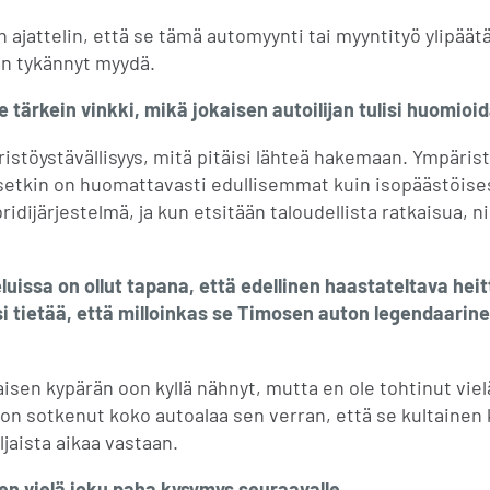
n ajattelin, että se tämä automyynti tai myyntityö ylipäät
oon tykännyt myydä.
e tärkein vinkki, mikä jokaisen autoilijan tulisi huomioi
äristöystävällisyys, mitä pitäisi lähteä hakemaan. Ympäris
setkin on huomattavasti edullisemmat kuin isopäästöis
ridijärjestelmä, ja kun etsitään taloudellista ratkaisua, n
eluissa on ollut tapana, että edellinen haastateltava he
si tietää, että milloinkas se Timosen auton legendaarin
taisen kypärän oon kyllä nähnyt, mutta en ole tohtinut viel
 on sotkenut koko autoalaa sen verran, että se kultainen k
ljaista aikaa vastaan.
ten vielä joku paha kysymys seuraavalle.