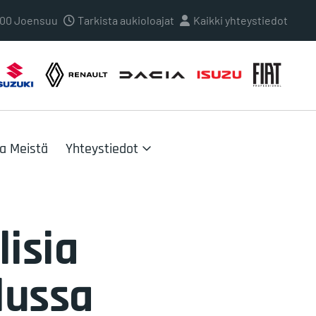
0100 Joensuu
Tarkista aukioloajat
Kaikki yhteystiedot
oa Meistä
Yhteystiedot
lisia
lussa