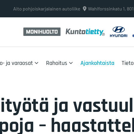
Aito pohjoiskarjalainen autoliike
Wahlforssinkatu 1, 8
o- ja varaosat
Rahoitus
Ajankohtaista
Tiet
ityötä ja vastuul
oja – haastatte