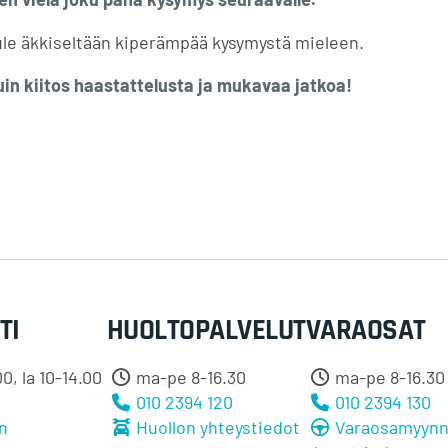
tule äkkiseltään kiperämpää kysymystä mieleen.
uin kiitos haastattelusta ja mukavaa jatkoa!
TI
HUOLTOPALVELUT
VARAOSAT
0, la 10-14.00
ma-pe 8-16.30
ma-pe 8-16.30
0
010 2394 120
010 2394 130
n
Huollon yhteystiedot
Varaosamyynn