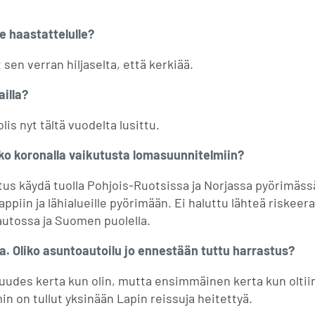
e haastattelulle?
 sen verran hiljaselta, että kerkiää.
illa?
lis nyt tältä vuodelta lusittu.
iko koronalla vaikutusta lomasuunnitelmiin?
otus käydä tuolla Pohjois-Ruotsissa ja Norjassa pyörimässä
ppiin ja lähialueille pyörimään. Ei haluttu lähteä riskee
autossa ja Suomen puolella.
a. Oliko asuntoautoilu jo ennestään tuttu harrastus?
kuudes kerta kun olin, mutta ensimmäinen kerta kun oltii
 on tullut yksinään Lapin reissuja heitettyä.