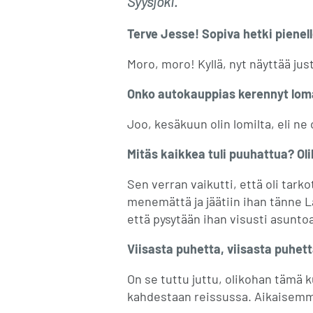
Syysjoki.
Terve Jesse! Sopiva hetki pienell
Moro, moro! Kyllä, nyt näyttää just
Onko autokauppias kerennyt loma
Joo, kesäkuun olin lomilta, eli ne o
Mitäs kaikkea tuli puuhattua? Ol
Sen verran vaikutti, että oli tark
menemättä ja jäätiin ihan tänne La
että pysytään ihan visusti asunto
Viisasta puhetta, viisasta puhett
On se tuttu juttu, olikohan tämä 
kahdestaan reissussa. Aikaisemmin