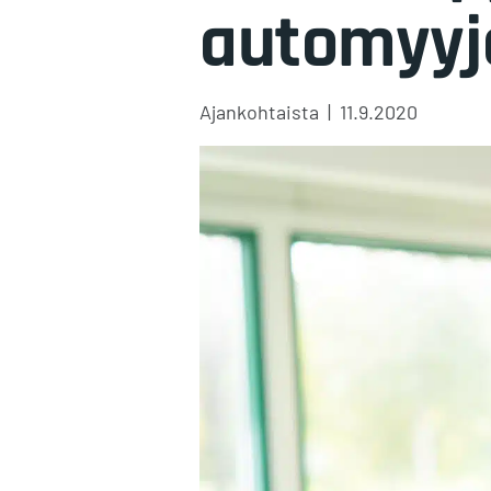
automyyjä
Kategoriat
Julkaistu
Ajankohtaista
11.9.2020