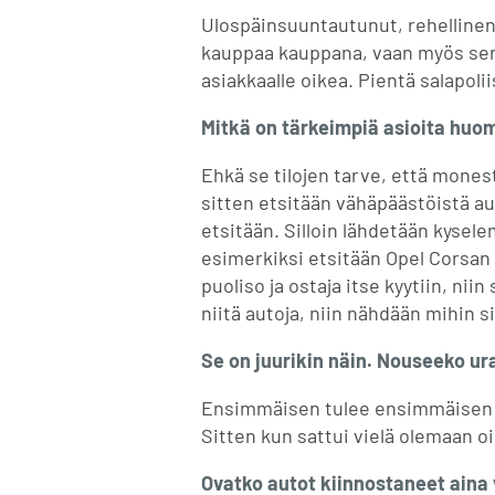
Ulospäinsuuntautunut, rehellinen 
kauppaa kauppana, vaan myös sen a
asiakkaalle oikea. Pientä salapol
Mitkä on tärkeimpiä asioita hu
Ehkä se tilojen tarve, että mones
sitten etsitään vähäpäästöistä au
etsitään. Silloin lähdetään kyse
esimerkiksi etsitään Opel Corsan 
puoliso ja ostaja itse kyytiin, ni
niitä autoja, niin nähdään mihin 
Se on juurikin näin. Nouseeko ur
Ensimmäisen tulee ensimmäisen s
Sitten kun sattui vielä olemaan o
Ovatko autot kiinnostaneet aina