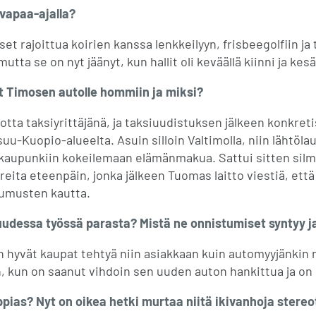
vapaa-ajalla?
et rajoittua koirien kanssa lenkkeilyyn, frisbeegolfiin ja 
utta se on nyt jäänyt, kun hallit oli keväällä kiinni ja kesä
t Timosen autolle hommiin ja miksi?
tta taksiyrittäjänä, ja taksiuudistuksen jälkeen konkretiso
-Kuopio-alueelta. Asuin silloin Valtimolla, niin lähtöla
 kaupunkiin kokeilemaan elämänmakua. Sattui sitten sil
ereita eteenpäin, jonka jälkeen Tuomas laitto viestiä, että
ttumusten kautta.
 uudessa työssä parasta? Mistä ne onnistumiset syntyy j
n hyvät kaupat tehtyä niin asiakkaan kuin automyyjänkin
, kun on saanut vihdoin sen uuden auton hankittua ja on 
pias? Nyt on oikea hetki murtaa niitä ikivanhoja stereo