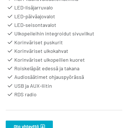
LED-lisäjarruvalo
LED-päiväajovalot
LED-seisontavalot
Ulkopeileihin integroidut sivuvilkut
Korinväriset puskurit
Korinväriset ulkokahvat
Korinväriset ulkopeilien kuoret
Roiskeläpät edessä ja takana
Audiosäätimet ohjauspyörässä
USB ja AUX-liitin
RDS radio
Ota yhteyttä