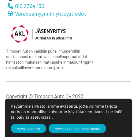
010 2394 130
Varaosamyynnin yhteystiedot
Timosen Auton kaikkiin puhelinnumeroihin
soittaessasi maksat vain puhelinoperaattorisi
hinnaston mukaisen matkapuhelinmaksun (mpm)
tai paikallisverkkomaksun (pvm).
Copyright © Timosen Auto Oy 2023
Käytämme sivustollamme evästeitä, jotta voimme tarjota
Tietosuojaseloste
parhaan mahdollisen sivuston käyttökokemuksen. Lue lisää
tai päivitä
asetuksiasi
.
Hyväksy kaikki
Hyväksy vain välttämättömät