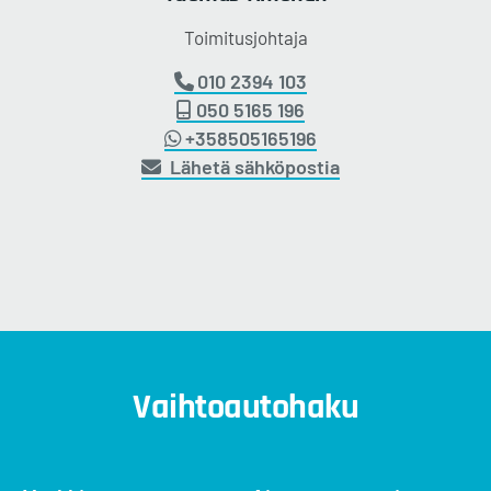
Toimitusjohtaja
010 2394 103
050 5165 196
+358505165196
Lähetä sähköpostia
Vaihtoautohaku