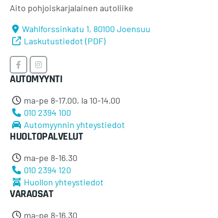
Aito pohjoiskarjalainen autoliike
Wahlforssinkatu 1, 80100 Joensuu
Laskutustiedot (PDF)
Timosen
Timosen
AUTOMYYNTI
Auto
Auto
Facebookissa
Instagramissa
ma-pe 8-17.00, la 10-14.00
010 2394 100
Automyynnin yhteystiedot
HUOLTOPALVELUT
ma-pe 8-16.30
010 2394 120
Huollon yhteystiedot
VARAOSAT
ma-pe 8-16.30