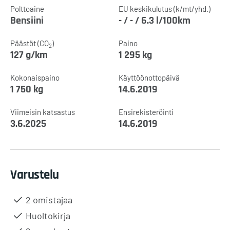
Polttoaine
EU keskikulutus (k/mt/yhd.)
Bensiini
- / - / 6.3 l/100km
Päästöt (CO
)
Paino
2
127 g/km
1 295 kg
Kokonaispaino
Käyttöönottopäivä
1 750 kg
14.6.2019
Viimeisin katsastus
Ensirekisteröinti
3.6.2025
14.6.2019
Varustelu
2 omistajaa
Huoltokirja