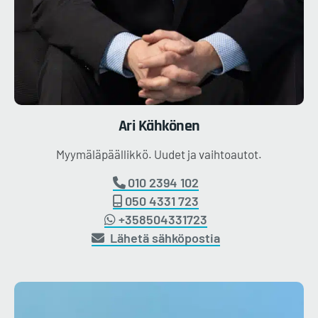
Ari
Kähkönen
Myymäläpäällikkö. Uudet ja vaihtoautot.
010 2394 102
050 4331 723
+358504331723
Lähetä sähköpostia