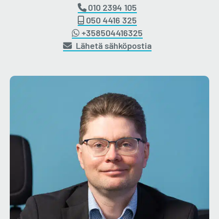
010 2394 105
050 4416 325
+358504416325
Lähetä sähköpostia