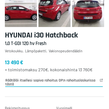
HYUNDAI
i30 Hatchback
1,0 T-GDI 120 hv Fresh
Vetokoukku
Lämpöpaketti
Vakionopeudendäädin
13 490 €
+ toimistomaksu
270€
, kokonaishinta
13 760€
Räätälöi itsellesi sopiva rahoitus OP:n rahoituslaskurissa
tästä
Rekisteritunnus
Vuosimalli