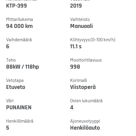
KTP-399
2019
Mittarilukema
Vaihteisto
94 000 km
Manuaali
Vaihdemäärä
Kiihtyvyys (0-100 km/h)
6
11.1 s
Teho
Moottoritilavuus
88kW / 118hp
998
Vetotapa
Korimalli
Etuveto
Viistoperä
Väri
Ovien lukumäärä
PUNAINEN
4
Henkilömäärä
Ajoneuvotyyppi
5
Henkilöauto