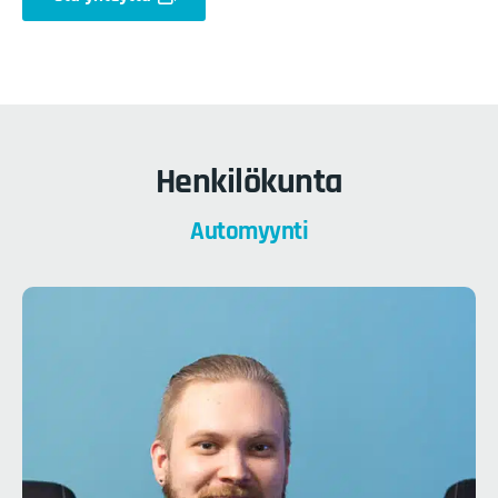
Henkilökunta
Automyynti