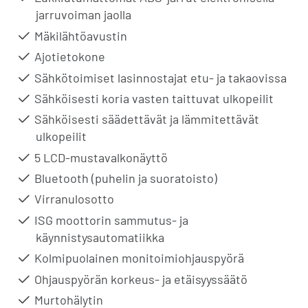
jarruvoiman jaolla
Mäkilähtöavustin
Ajotietokone
Sähkötoimiset lasinnostajat etu- ja takaovissa
Sähköisesti koria vasten taittuvat ulkopeilit
Sähköisesti säädettävät ja lämmitettävät
ulkopeilit
5 LCD-mustavalkonäyttö
Bluetooth (puhelin ja suoratoisto)
Virranulosotto
ISG moottorin sammutus- ja
käynnistysautomatiikka
Kolmipuolainen monitoimiohjauspyörä
Ohjauspyörän korkeus- ja etäisyyssäätö
Murtohälytin