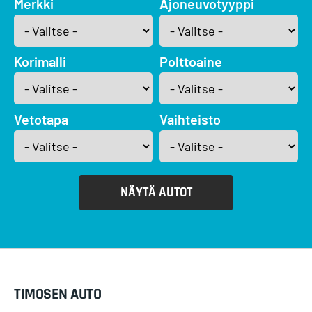
Merkki
Ajoneuvotyyppi
Korimalli
Polttoaine
Vetotapa
Vaihteisto
NÄYTÄ AUTOT
TIMOSEN AUTO