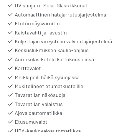
UV suojatut Solar Glass ikkunat
Automaattinen hätäjarrutusjärjestelmä
Etutörmäysvaroitin
Kaistavahti ja -avustin
Kuljettajan vireystilan valvontajärjestelmä
Keskuslukituksen kauko-ohjaus
Aurinkolasikotelo kattokonsolissa
Karttavalot
Meikkipeili häikäisysuojassa
Mukitelineet etumatkustajille
Tavaratilan näkösuoja
Tavaratilan valaistus
Ajovaloautomatiikka
Etusumuvalot
HBA-kaukovaloautomatiikka