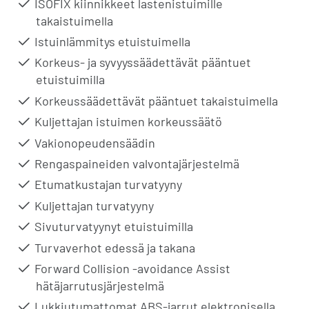
ISOFIX kiinnikkeet lastenistuimille
takaistuimella
Istuinlämmitys etuistuimella
Korkeus- ja syvyyssäädettävät pääntuet
etuistuimilla
Korkeussäädettävät pääntuet takaistuimella
Kuljettajan istuimen korkeussäätö
Vakionopeudensäädin
Rengaspaineiden valvontajärjestelmä
Etumatkustajan turvatyyny
Kuljettajan turvatyyny
Sivuturvatyynyt etuistuimilla
Turvaverhot edessä ja takana
Forward Collision -avoidance Assist
hätäjarrutusjärjestelmä
Lukkiutumattomat ABS-jarrut elektronisella