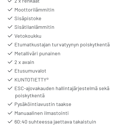
2 x renkaat
Moottorilämmitin
Sisäpistoke
Sisätilanlämmitin
Vetokoukku
Etumatkustajan turvatyynyn poiskytkentä
Metalliväri punainen
2 x avain
Etusumuvalot
KUNTOTIETTY®
ESC-ajovakauden hallintajärjestelmä sekä
poiskytkentä
Pysäköintiavustin taakse
Manuaalinen ilmastointi
60:40 suhteessa jaettava takaistuin