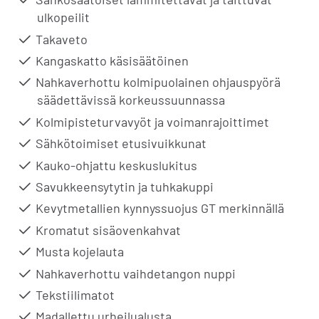
ulkopeilit
Takaveto
Kangaskatto käsisäätöinen
Nahkaverhottu kolmipuolainen ohjauspyörä
säädettävissä korkeussuunnassa
Kolmipisteturvavyöt ja voimanrajoittimet
Sähkötoimiset etusivuikkunat
Kauko-ohjattu keskuslukitus
Savukkeensytytin ja tuhkakuppi
Kevytmetallien kynnyssuojus GT merkinnällä
Kromatut sisäovenkahvat
Musta kojelauta
Nahkaverhottu vaihdetangon nuppi
Tekstiilimatot
Madallettu urheilualusta