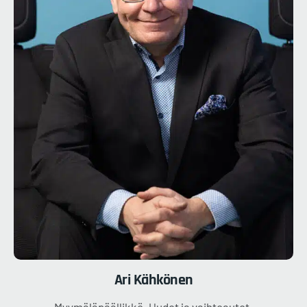
Ari
Kähkönen
Myymäläpäällikkö. Uudet ja vaihtoautot.