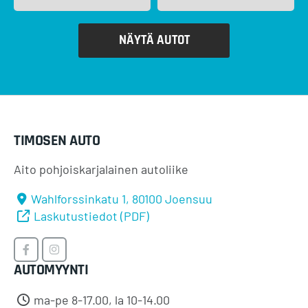
NÄYTÄ AUTOT
TIMOSEN AUTO
Aito pohjoiskarjalainen autoliike
Wahlforssinkatu 1, 80100 Joensuu
Laskutustiedot (PDF)
Timosen
Timosen
AUTOMYYNTI
Auto
Auto
Facebookissa
Instagramissa
ma-pe 8-17.00, la 10-14.00