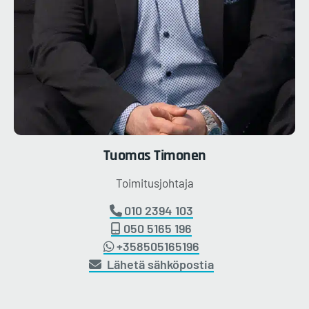
Tuomas
Timonen
Toimitusjohtaja
010 2394 103
050 5165 196
+358505165196
Lähetä sähköpostia