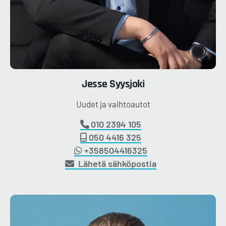
Jesse
Syysjoki
Uudet ja vaihtoautot
010 2394 105
050 4416 325
+358504416325
Lähetä sähköpostia