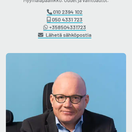
010 2394 102
050 4331 723
+358504331723
Lähetä sähköpostia