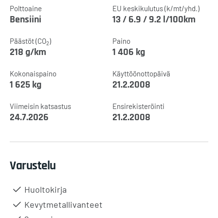
Polttoaine
EU keskikulutus (k/mt/yhd.)
Bensiini
13 / 6.9 / 9.2 l/100km
Päästöt (CO
)
Paino
2
218 g/km
1 406 kg
Kokonaispaino
Käyttöönottopäivä
1 625 kg
21.2.2008
Viimeisin katsastus
Ensirekisteröinti
24.7.2026
21.2.2008
Varustelu
Huoltokirja
Kevytmetallivanteet