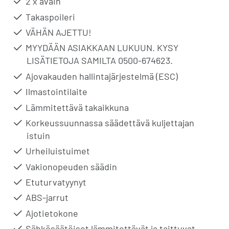
2 x avain
Takaspoileri
VÄHÄN AJETTU!
MYYDÄÄN ASIAKKAAN LUKUUN. KYSY
LISÄTIETOJA SAMILTA 0500-674623.
Ajovakauden hallintajärjestelmä (ESC)
Ilmastointilaite
Lämmitettävä takaikkuna
Korkeussuunnassa säädettävä kuljettajan
istuin
Urheiluistuimet
Vakionopeuden säädin
Etuturvatyynyt
ABS-jarrut
Ajotietokone
Sähkösäätöiset lämmitettävät ja taittuvat