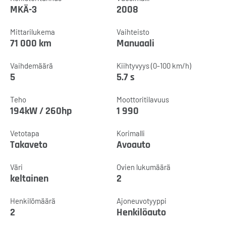
MKÄ-3
2008
Mittarilukema
Vaihteisto
71 000 km
Manuaali
Vaihdemäärä
Kiihtyvyys (0-100 km/h)
5
5.7 s
Teho
Moottoritilavuus
194kW / 260hp
1 990
Vetotapa
Korimalli
Takaveto
Avoauto
Väri
Ovien lukumäärä
keltainen
2
Henkilömäärä
Ajoneuvotyyppi
2
Henkilöauto