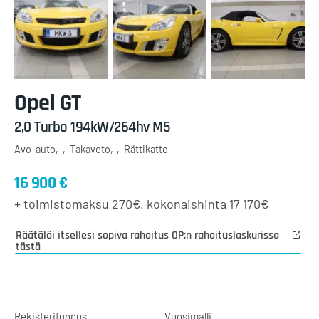
Opel
GT
2,0 Turbo 194kW/264hv M5
Avo-auto
Takaveto
Rättikatto
16 900 €
+ toimistomaksu
270€
, kokonaishinta
17 170€
Räätälöi itsellesi sopiva rahoitus OP:n rahoituslaskurissa
tästä
Rekisteritunnus
Vuosimalli