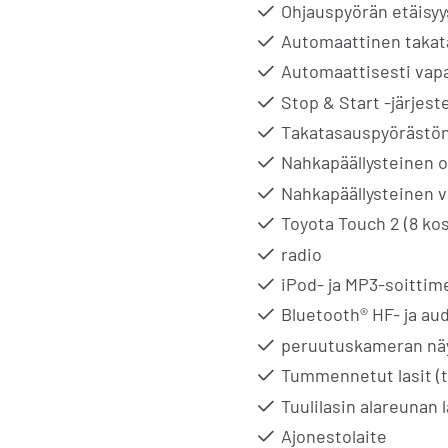
Ohjauspyörän etäisyy
Automaattinen takat
Automaattisesti vap
Stop & Start -järjest
Takatasauspyörästön
Nahkapäällysteinen 
Nahkapäällysteinen v
Toyota Touch 2 (8 ko
radio
iPod- ja MP3-soittim
Bluetooth® HF- ja au
peruutuskameran nä
Tummennetut lasit (ta
Tuulilasin alareunan
Ajonestolaite