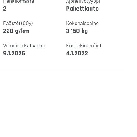
Henkilömäärä
Ajoneuvotyyppi
2
Pakettiauto
Päästöt (CO
)
Kokonaispaino
2
228 g/km
3 150 kg
Viimeisin katsastus
Ensirekisteröinti
9.1.2026
4.1.2022