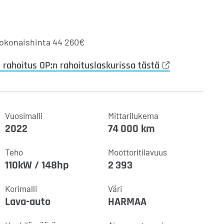
kokonaishinta
44 260€
a rahoitus OP:n rahoituslaskurissa tästä
Vuosimalli
Mittarilukema
2022
74 000 km
Teho
Moottoritilavuus
110kW / 148hp
2 393
Korimalli
Väri
Lava-auto
HARMAA