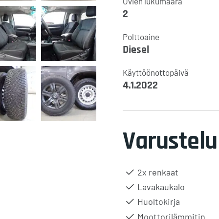
Ovien lukumäärä
2
Polttoaine
Diesel
Käyttöönottopäivä
4.1.2022
Varustelu
2x renkaat
Lavakaukalo
Huoltokirja
Moottorilämmitin