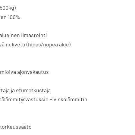
500kg)
nen 100%
lueinen ilmastointi
vä neliveto (hidas/nopea alue)
mioiva ajonvakautus
ttaja ja etumatkustaja
sälämmitysvastuksin + viskolämmitin
 korkeussäätö