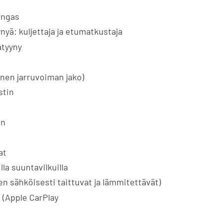
engas
ynyä: kuljettaja ja etumatkustaja
atyyny
nen jarruvoiman jako)
stin
in
ö
at
lla suuntavilkuilla
ten sähköisesti taittuvat ja lämmitettävät)
 (Apple CarPlay