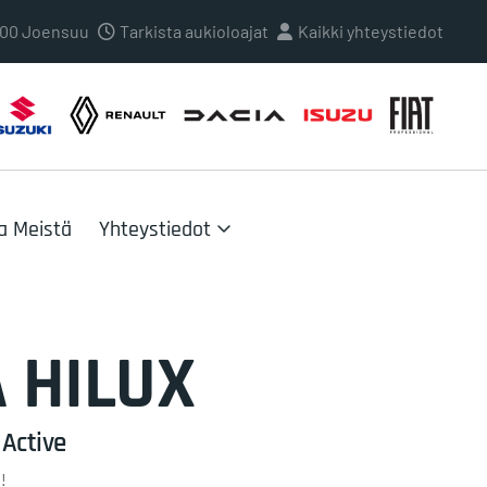
0100 Joensuu
Tarkista aukioloajat
Kaikki yhteystiedot
a Meistä
Yhteystiedot
A
HILUX
Active
!