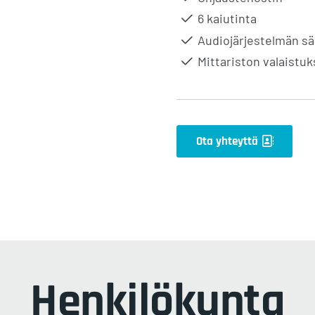
6 kaiutinta
Audiojärjestelmän s
Mittariston valaistu
Ota yhteyttä
Henkilökunta