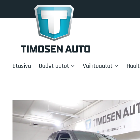
Etusivu
Uudet autot
Vaihtoautot
Huolt