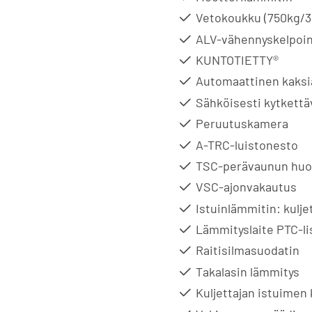
Vetokoukku (750kg/3
ALV-vähennyskelpoi
KUNTOTIETTY®
Automaattinen kaksia
Sähköisesti kytkettä
Peruutuskamera
A-TRC-luistonesto
TSC-perävaunun huo
VSC-ajonvakautus
Istuinlämmitin: kulje
Lämmityslaite PTC-li
Raitisilmasuodatin
Takalasin lämmitys
Kuljettajan istuimen