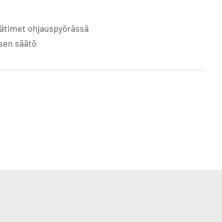
äätimet ohjauspyörässä
ksen säätö