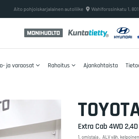
Aito pohjoiskarjalainen autoliike
Wahlforssinkatu 1, 8
o- ja varaosat
Rahoitus
Ajankohtaista
Tieto
TOYOT
Extra Cab 4WD 2,4D 
1. omistaja
ALV väh. kelpoinen