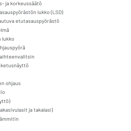
s- ja korkeussäätö
asauspyörästön lukko (LSD)
autuva etutasauspyörästö
elmä
 lukko
ohjauspyörä
aihteenvalitsin
sketusnäyttö
en ohjaus
dio
yttö)
kasivulasit ja takalasi)
 lämmitin