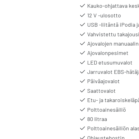
Kauko-ohjattava kes
12 V -ulosotto
USB -liitäntä iPodia 
Vahvistettu takajous
Ajovalojen manuaali
Ajovalonpesimet
LED etusumuvalot
Jarruvalot EBS-hätäj
Päiväajovalot
Saattovalot
Etu- ja takaroiskeläp
Polttoainesäiliö
80 litraa
Polttoainesäiliön ala
Ohjaustehostin