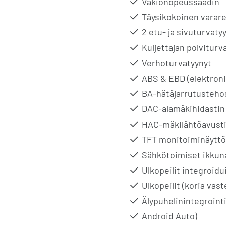
Vakionopeussäädin
Täysikokoinen varar
2 etu- ja sivuturvaty
Kuljettajan polviturv
Verhoturvatyynyt
ABS & EBD (elektroni
BA-hätäjarrutusteho
DAC-alamäkihidastin
HAC-mäkilähtöavust
TFT monitoiminäytt
Sähkötoimiset ikkun
Ulkopeilit integroidui
Ulkopeilit (koria vas
Älypuhelinintegrointi
Android Auto)