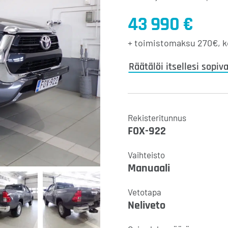
43 990 €
+ toimistomaksu
270€
, 
Räätälöi itsellesi sopiv
Rekisteritunnus
FOX-922
Vaihteisto
Manuaali
Vetotapa
Neliveto