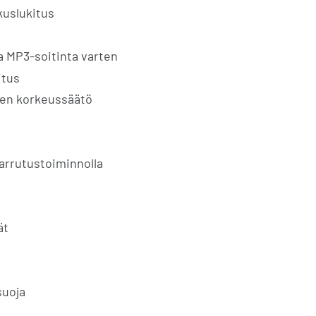
kuslukitus
ja MP3-soitinta varten
itus
nen korkeussäätö
arrutustoiminnolla
ät
suoja