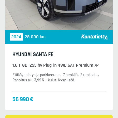
2024
28 000 km
HYUNDAI SANTA FE
1.6 T-GDi 253 hv Plug-in 4WD 6AT Premium 7P
Etäkäynnistys ja parkkeeraus
7 henkilö
2 renkaat
Rahoitus alk. 3,99% + kulut. Kysy lisää.
56 990 €