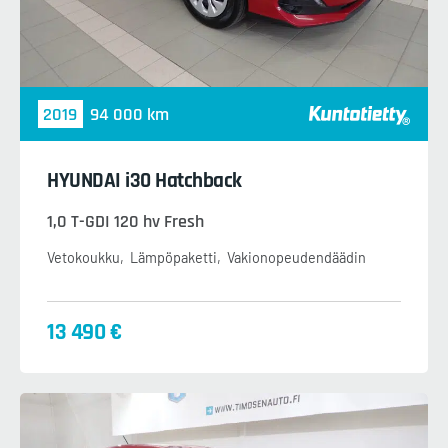
2019
94 000 km
HYUNDAI i30 Hatchback
1,0 T-GDI 120 hv Fresh
Vetokoukku
Lämpöpaketti
Vakionopeudendäädin
13 490 €