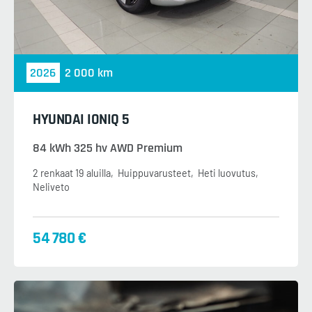
2026
2 000 km
HYUNDAI IONIQ 5
84 kWh 325 hv AWD Premium
2 renkaat 19 aluilla
Huippuvarusteet
Heti luovutus
Neliveto
54 780 €