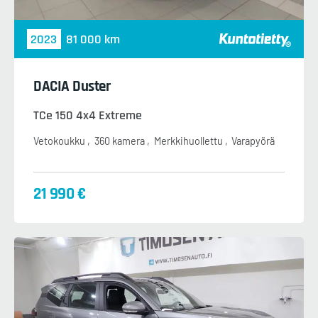
2023
81 000 km
DACIA Duster
TCe 150 4x4 Extreme
Vetokoukku
360 kamera
Merkkihuollettu
Varapyörä
21 990 €