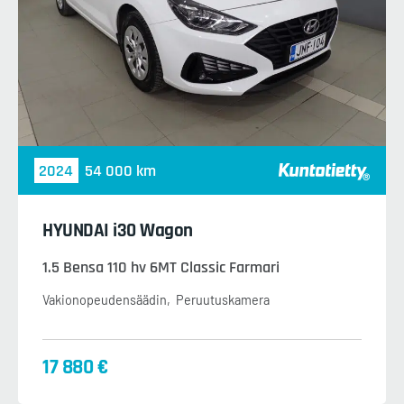
2024
54 000 km
HYUNDAI i30 Wagon
1.5 Bensa 110 hv 6MT Classic Farmari
Vakionopeudensäädin
Peruutuskamera
17 880 €