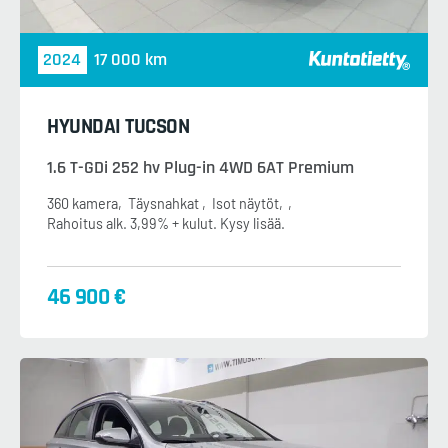
2024
17 000 km
HYUNDAI TUCSON
1.6 T-GDi 252 hv Plug-in 4WD 6AT Premium
360 kamera
Täysnahkat
Isot näytöt
Rahoitus alk. 3,99% + kulut. Kysy lisää.
46 900 €