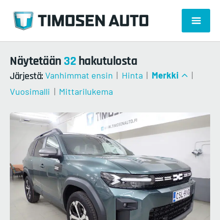
Näytetään
32
hakutulosta
Järjestä:
Vanhimmat ensin
|
Hinta
|
Merkki
|
Vuosimalli
|
Mittarilukema