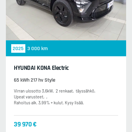
2025
3 000 km
HYUNDAI KONA Electric
65 kWh 217 hv Style
Virran ulosotto 3,6kW
2 renkaat
täyssähkö
Upeat varusteet
Rahoitus alk. 3,99% + kulut. Kysy lisää.
39 970 €