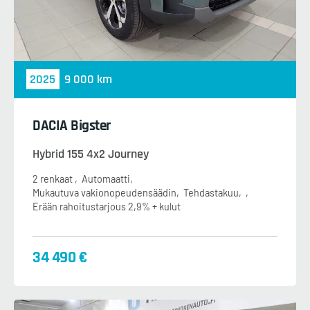
2025
9 000 km
DACIA Bigster
Hybrid 155 4x2 Journey
2 renkaat
Automaatti
Mukautuva vakionopeudensäädin
Tehdastakuu
Erään rahoitustarjous 2,9% + kulut
34 490 €