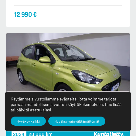
12 990 €
Käytämme sivustollamme evästeitä, jotta voimme tarjota
parhaan mahdollisen sivuston käyttökokemuksen. Lue lisää
tai päivitä
asetuksiasi
.
Hyväksy kaikki
Hyväksy vain välttämättömät
2024
20 000 km