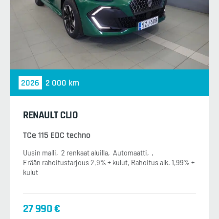
2026
2 000 km
RENAULT CLIO
TCe 115 EDC techno
Uusin malli
2 renkaat aluilla
Automaatti
Erään rahoitustarjous 2,9% + kulut, Rahoitus alk. 1,99% +
kulut
27 990 €