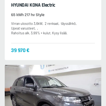
HYUNDAI KONA Electric
65 kWh 217 hv Style
Virran ulosotto 3,6kW
2 renkaat
täyssähkö
Upeat varusteet
Rahoitus alk. 3,99% + kulut. Kysy lisää.
39 970 €