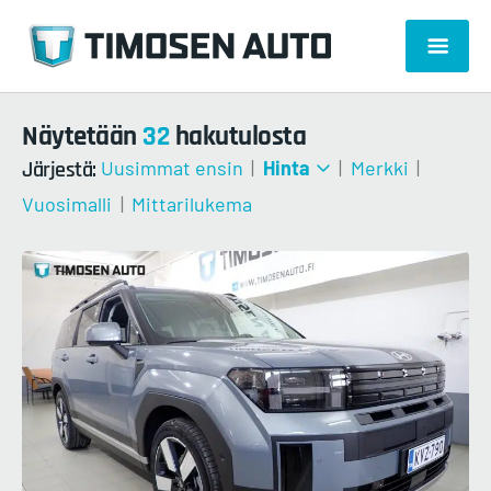
Näytetään
32
hakutulosta
Järjestä:
Uusimmat ensin
|
Hinta
|
Merkki
|
Vuosimalli
|
Mittarilukema