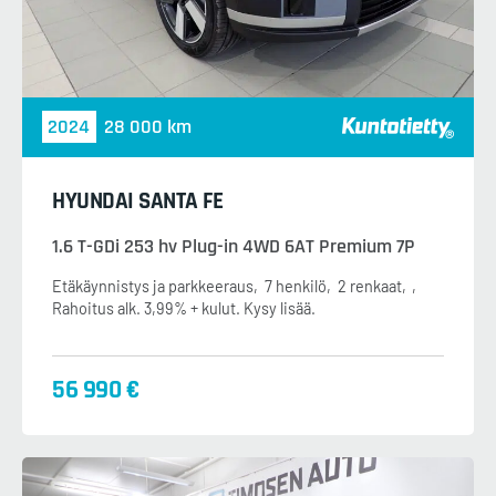
2024
28 000 km
HYUNDAI SANTA FE
1.6 T-GDi 253 hv Plug-in 4WD 6AT Premium 7P
Etäkäynnistys ja parkkeeraus
7 henkilö
2 renkaat
Rahoitus alk. 3,99% + kulut. Kysy lisää.
56 990 €