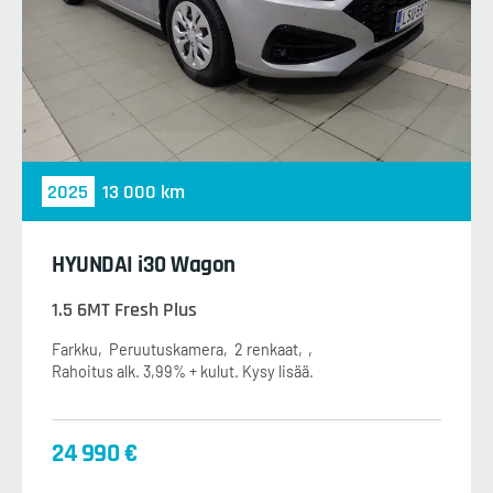
2025
13 000 km
HYUNDAI i30 Wagon
1.5 6MT Fresh Plus
Farkku
Peruutuskamera
2 renkaat
Rahoitus alk. 3,99% + kulut. Kysy lisää.
24 990 €