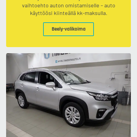
vaihtoehto auton omistamiselle – auto
käyttöösi kiinteällä kk-maksulla.
Beely-valikoima