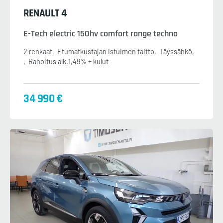
RENAULT 4
E-Tech electric 150hv comfort range techno
2 renkaat
Etumatkustajan istuimen taitto
Täyssähkö
Rahoitus alk.1,49% + kulut
34 990 €