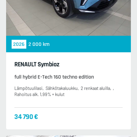
2026
2 000 km
RENAULT Symbioz
full hybrid E-Tech 160 techno edition
Lämpötuulilasi
Sähkötakaluukku
2 renkaat aluilla
Rahoitus alk. 1,99% + kulut
34 790 €